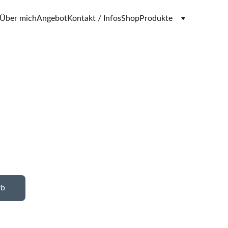
Über mich
Angebot
Kontakt / Infos
Shop
Produkte
rb