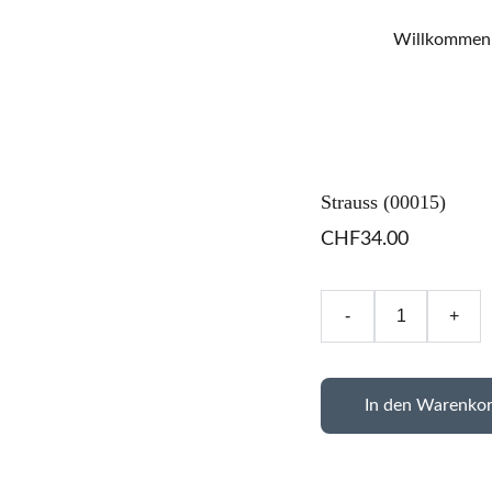
Willkommen
Strauss (00015)
CHF34.00
-
+
In den Warenko