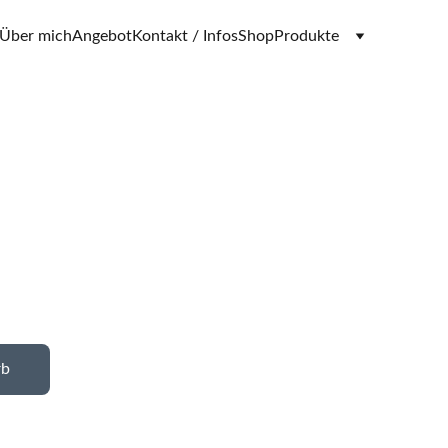
Über mich
Angebot
Kontakt / Infos
Shop
Produkte
rb